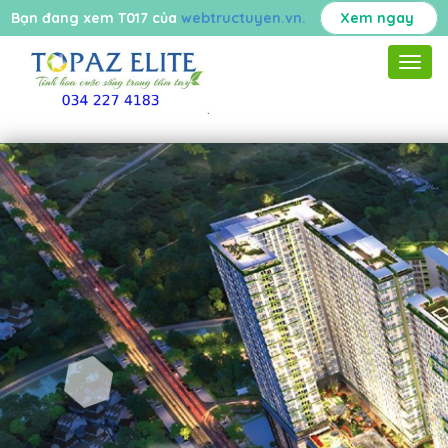
Bạn đang xem T017 của
webtructuyen.vn.
Xem ngay