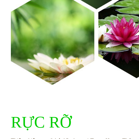
RỰC RỠ